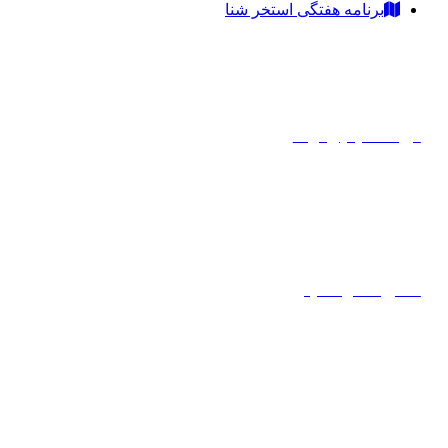
برنامه هفتگی استخر شنا
دریافت ایمیل از ما
عضویت در تسنیم
همکاری با تسنیم