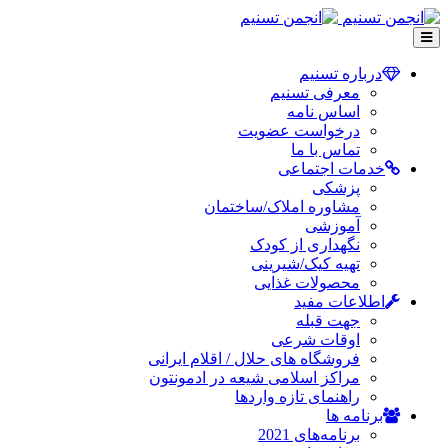
درباره تسنیم
معرفی تسنیم
اساس نامه
درخواست عضویت
تماس با ما
خدمات اجتماعی
پزشکی
مشاوره املاک/ساختمان
آموزشی
نگهداری از کودک
تهیه کیک/شیرینی
محصولات غذایی
اطلاعات مفید
جهت قبله
اوقات شرعی
فروشگاه های حلال / اقلام ایرانی
مراکز اسلامی شیعه در ادمونتون
راهنمای تازه واردها
برنامه ها
برنامه‌های 2021