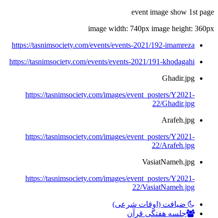
event image show 1st page
image width: 740px image height: 360px
https://tasnimsociety.com/events/events-2021/192-imamreza
https://tasnimsociety.com/events/events-2021/191-khodagahi
Ghadir.jpg
https://tasnimsociety.com/images/event_posters/Y2021-
22/Ghadir.jpg
Arafeh.jpg
https://tasnimsociety.com/images/event_posters/Y2021-
22/Arafeh.jpg
VasiatNameh.jpg
https://tasnimsociety.com/images/event_posters/Y2021-
22/VasiatNameh.jpg
ضیافت (اوقات شرعی)
جلسه هفتگی قرآن